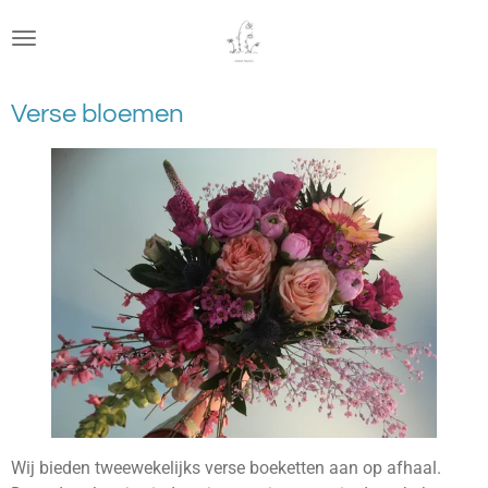
Ga
direct
naar
de
Verse bloemen
hoofdinhoud
Wij bieden tweewekelijks verse boeketten aan op afhaal.