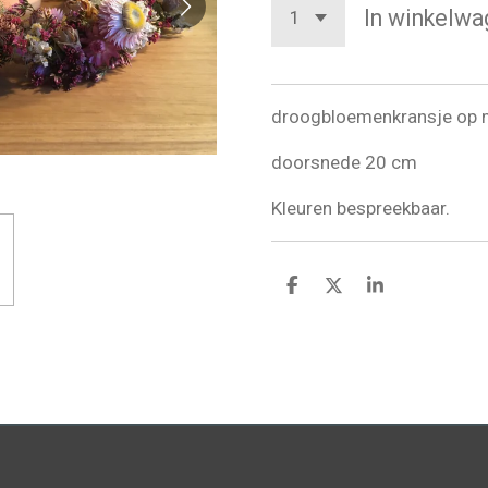
In winkelwa
droogbloemenkransje op m
doorsnede 20 cm
Kleuren bespreekbaar.
D
D
S
e
e
h
l
e
a
e
l
r
n
e