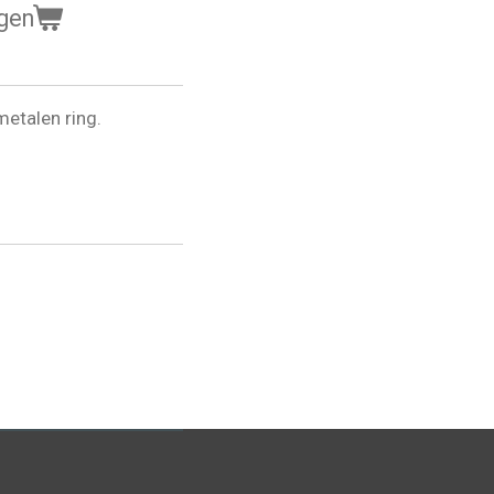
gen
etalen ring.