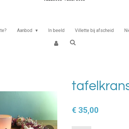
tte?
Aanbod
In beeld
Villette bij afscheid
N
tafelkran
€ 35,00