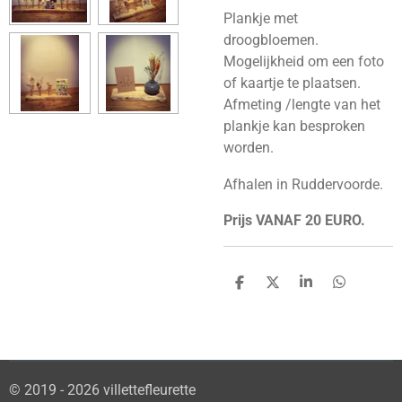
Plankje met
droogbloemen.
Mogelijkheid om een foto
of kaartje te plaatsen.
Afmeting /lengte van het
plankje kan besproken
worden.
Afhalen in Ruddervoorde.
Prijs VANAF 20 EURO.
D
D
S
D
e
e
h
e
l
e
a
l
e
l
r
e
n
e
n
© 2019 - 2026 villettefleurette