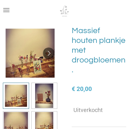
Ga
direct
naar
de
Massief
hoofdinhoud
houten plankje
met
droogbloemen
.
€ 20,00
Uitverkocht