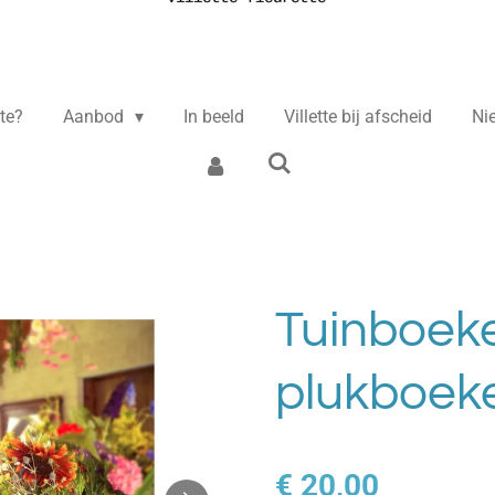
tte?
Aanbod
In beeld
Villette bij afscheid
Ni
Tuinboeke
plukboek
€ 20,00