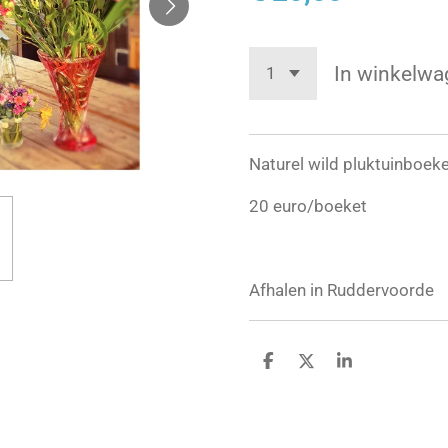
In winkelwa
Naturel wild pluktuinboek
20 euro/boeket
Afhalen in Ruddervoorde
D
D
S
e
e
h
l
e
a
e
l
r
n
e