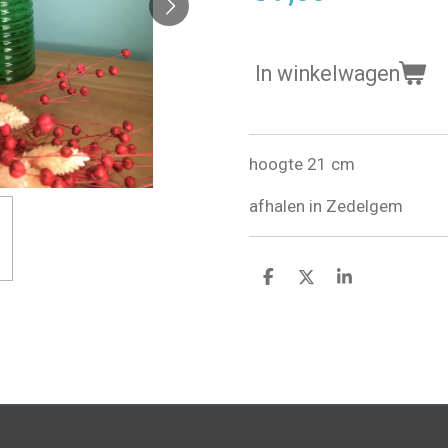
In winkelwagen
hoogte 21 cm
afhalen in Zedelgem
D
D
S
e
e
h
l
e
a
e
l
r
n
e