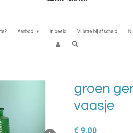
tte?
Aanbod
In beeld
Villette bij afscheid
N
groen ger
vaasje
€ 9,00