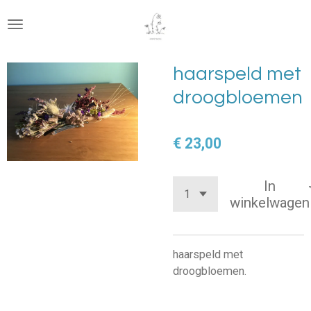
Ga
direct
naar
de
haarspeld met
hoofdinhoud
droogbloemen
€ 23,00
In
winkelwagen
haarspeld met
droogbloemen.